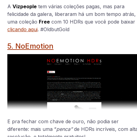
A
Vizpeople
tem várias coleções pagas, mas para
felicidade da galera, liberaram há um bom tempo atrás,
uma coleção
Free
com 10 HDRs que você pode baixar
clicando aqui
. #OldbutGold
5. NoEmotion
E pra fechar com chave de ouro, não podia ser
diferente: mais uma “
penca”
de HDRs incríveis, com alt
resolução, e totalmente gratuitos!