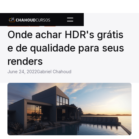
Todos os posts
Dicas
chevron_right
Onde achar HDR's grátis
e de qualidade para seus
renders
June 24, 2022
Gabriel Chahoud