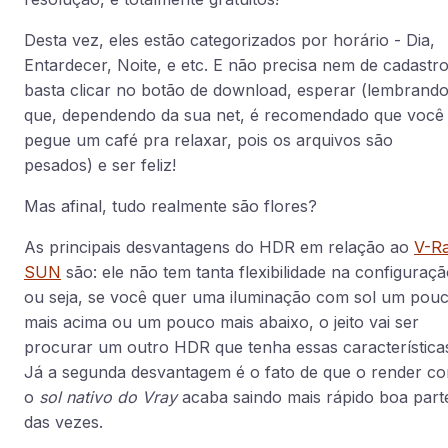
Desta vez, eles estão categorizados por horário - Dia,
Entardecer, Noite, e etc. E não precisa nem de cadastro
basta clicar no botão de download, esperar (lembrand
que, dependendo da sua net, é recomendado que você
pegue um café pra relaxar, pois os arquivos são
pesados) e ser feliz!
Mas afinal, tudo realmente são flores?
As principais desvantagens do HDR em relação ao
V-R
SUN
são: ele não tem tanta flexibilidade na configuraçã
ou seja, se você quer uma iluminação com sol um pou
mais acima ou um pouco mais abaixo, o jeito vai ser
procurar um outro HDR que tenha essas característica
Já a segunda desvantagem é o fato de que o render c
o
sol nativo do Vray
acaba saindo mais rápido boa part
das vezes.