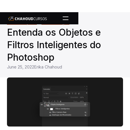
Todos os posts
Pós-Produção
chevron_right
Entenda os Objetos e
Filtros Inteligentes do
Photoshop
June 25, 2022
Erika Chahoud