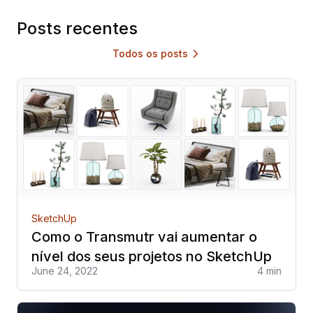
Posts recentes
Todos os posts
arrow_forward_ios
SketchUp
Como o Transmutr vai aumentar o
nível dos seus projetos no SketchUp
June 24, 2022
4 min