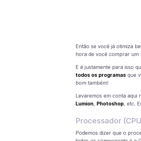
Então se você já otimiza b
hora de você comprar um
E é justamente para isso q
todos os programas
que vo
bom também!
Levaremos em conta aqui n
Lumion
,
Photoshop
, etc. 
Processador (CPU
Podemos dizer que o proce
todos os componente é o G