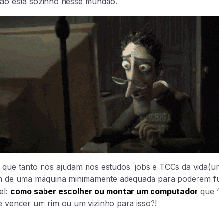
não está sozinho nesse mundão.
 que tanto nos ajudam nos estudos, jobs e TCCs da vida(u
m de uma máquina minimamente adequada para poderem fun
el:
como saber escolher ou montar um computador
que “
e vender um rim ou um vizinho para isso?!