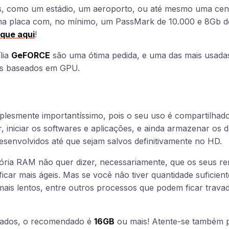
, como um estádio, um aeroporto, ou até mesmo uma cena
a placa com, no mínimo, um PassMark de 10.000 e 8Gb d
ique aqui
!
lia
GeFORCE
são uma ótima pedida, e uma das mais usadas
es baseados em GPU.
plesmente importantíssimo, pois o seu uso é compartilhado 
 iniciar os softwares e aplicações, e ainda armazenar os 
esenvolvidos até que sejam salvos definitivamente no HD.
ria RAM não quer dizer, necessariamente, que os seus ren
icar mais ágeis. Mas se você não tiver quantidade suficient
mais lentos, entre outros processos que podem ficar travad
itados, o recomendado é
16GB
ou mais! Atente-se também p