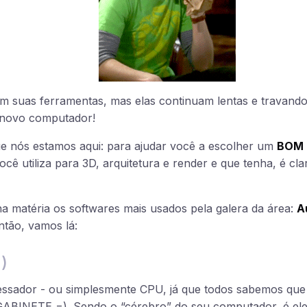
em suas ferramentas, mas elas continuam lentas e travand
 novo computador!
ue nós estamos aqui: para ajudar você a escolher um
BOM 
cê utiliza para 3D, arquitetura e render e que tenha, é cl
a matéria os softwares mais usados pela galera da área:
A
Então, vamos lá:
)
ssador - ou simplesmente CPU, já que todos sabemos que a
ABINETE =). Sendo o “cérebro” do seu computador, é ele