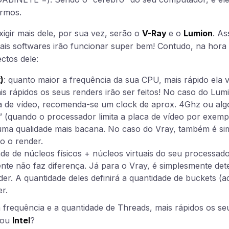
ermos.
xigir mais dele, por sua vez, serão o
V-Ray
e o
Lumion
. As
ais softwares irão funcionar super bem! Contudo, na hora 
ctos dele:
)
: quanto maior a frequência da sua CPU, mais rápido ela v
s rápidos os seus renders irão ser feitos! No caso do Lu
ca de vídeo, recomenda-se um clock de aprox. 4Ghz ou alg
 (quando o processador limita a placa de vídeo por exemp
uma qualidade mais bacana. No caso do Vray, também é sim
o o render.
ade de núcleos físicos + núcleos virtuais do seu processad
te não faz diferença. Já para o Vray, é simplesmente det
der. A quantidade deles definirá a quantidade de buckets (
r.
frequência e a quantidade de Threads, mais rápidos os se
ou
Intel
?