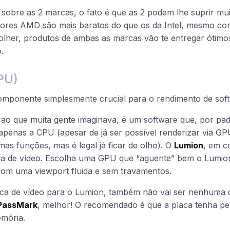
r sobre as 2 marcas, o fato é que as 2 podem lhe suprir mu
res AMD são mais baratos do que os da Intel, mesmo com
olher, produtos de ambas as marcas vão te entregar ótimos
.
PU)
omponente simplesmente crucial para o rendimento de soft
 ao que muita gente imaginava, é um software que, por pad
o apenas a CPU (apesar de já ser possível renderizar via G
mas funções, mas é legal já ficar de olho). O
Lumion
, em c
aca de vídeo. Escolha uma GPU que “aguente” bem o Lumion
om uma viewport fluida e sem travamentos.
ca de vídeo para o Lumion, também não vai ser nenhuma d
PassMark
, melhor! O recomendado é que a placa tenha 
mória.