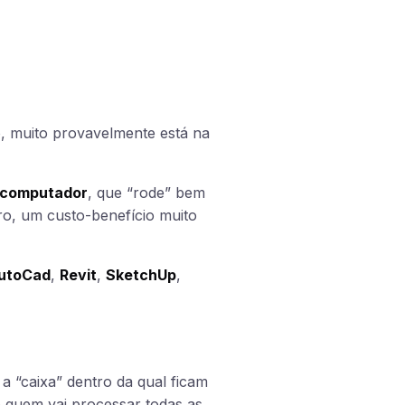
o, muito provavelmente está na
computador
, que “rode” bem
aro, um custo-benefício muito
utoCad
,
Revit
,
SketchUp
,
 “caixa” dentro da qual ficam
 quem vai processar todas as